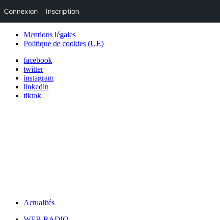
Connexion
Inscription
Mentions légales
Politique de cookies (UE)
facebook
twitter
instagram
linkedin
tiktok
Actualités
WEB RADIO