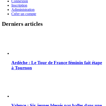
Connexion
Inscription
Adiministration
Créer un compte
Derniers articles
Ardèche : Le Tour de France féminin fait étape
à Tournon
Valence : Six jeunes blessés par balles dans une