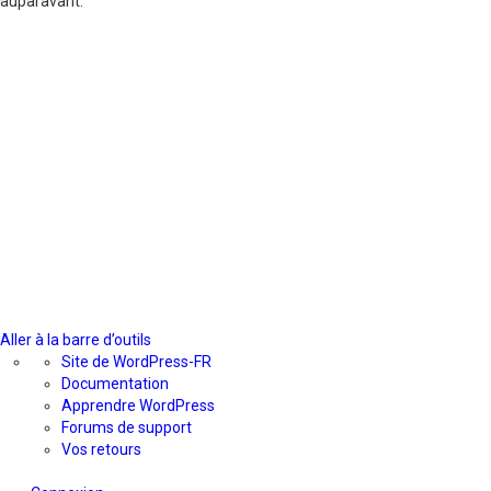
auparavant.
Aller à la barre d’outils
À
Site de WordPress-FR
propos
Documentation
de
Apprendre WordPress
WordPress
Forums de support
Vos retours