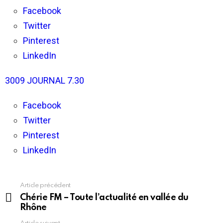
Chérie
FM
Facebook
–
Twitter
Toute
l’actualité
Pinterest
en
vallée
LinkedIn
du
Rhône
3009 JOURNAL 7.30
Facebook
Twitter
Pinterest
LinkedIn
Article précédent
En
voir
Chérie FM – Toute l’actualité en vallée du
plus
Rhône