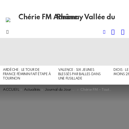
RECHE
I
FOLLOW
Menu
US
DERNIERS
ARTICLES
ARDÈCHE : LE TOUR DE
VALENCE : SIX JEUNES
DIOIS : L
FRANCE FÉMININ FAIT ÉTAPE À
BLESSÉS PAR BALLES DANS
MOINS 2
TOURNON
UNE FUSILLADE
You are here:
ACCUEIL
Actualités
Journal du Jour - Flash
Chérie FM – Toute l’actualité en vallée du Rhône