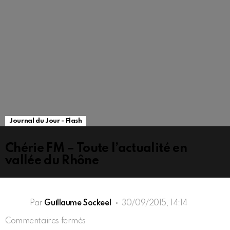
Journal du Jour - Flash
Chérie FM – Toute l’actualité en
vallée du Rhône
Par
Guillaume Sockeel
30/09/2015, 14:14
sur
Commentaires fermés