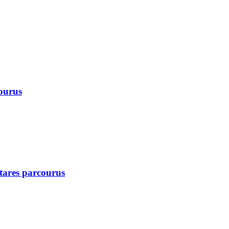
courus
ctares parcourus