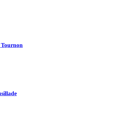
à Tournon
usillade