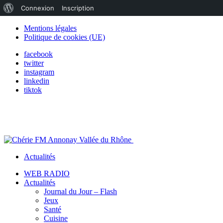
À
Connexion
Inscription
propos
Mentions légales
Politique de cookies (UE)
de
facebook
WordPress
twitter
instagram
linkedin
tiktok
Actualités
WEB RADIO
Actualités
Journal du Jour – Flash
Jeux
Santé
Cuisine