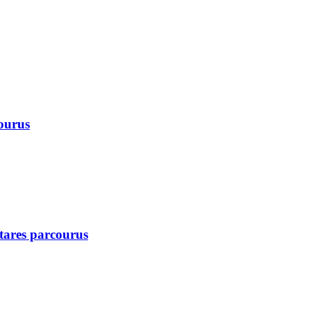
courus
ctares parcourus