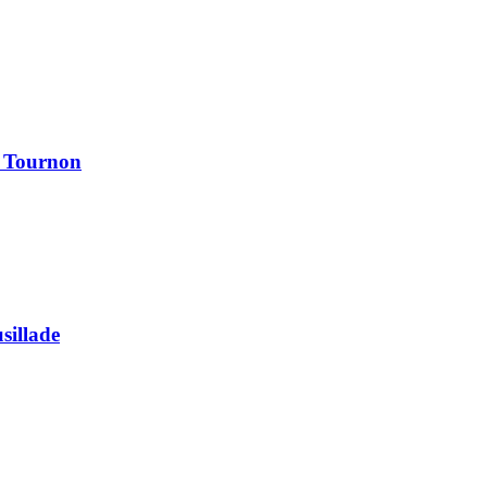
à Tournon
usillade