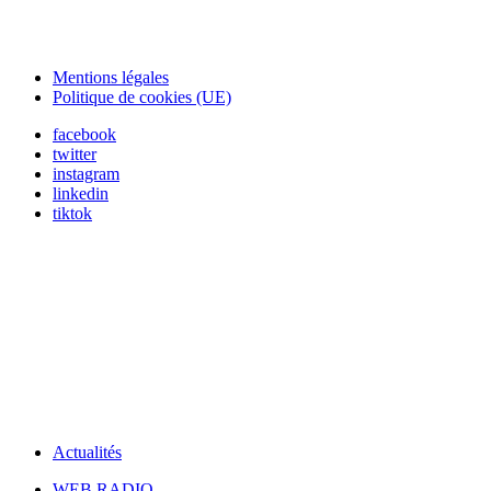
Mentions légales
Politique de cookies (UE)
facebook
twitter
instagram
linkedin
tiktok
Actualités
WEB RADIO