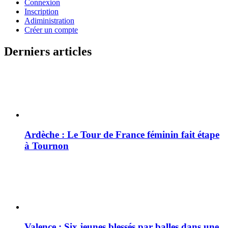
Connexion
Inscription
Adiministration
Créer un compte
Derniers articles
Ardèche : Le Tour de France féminin fait étape
à Tournon
Valence : Six jeunes blessés par balles dans une