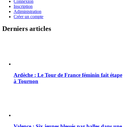
Connexion
Inscription
Adiministration
Créer un compte
Derniers articles
Ardèche : Le Tour de France féminin fait étape
à Tournon
Valence : Six jeunes blessés par balles dans une