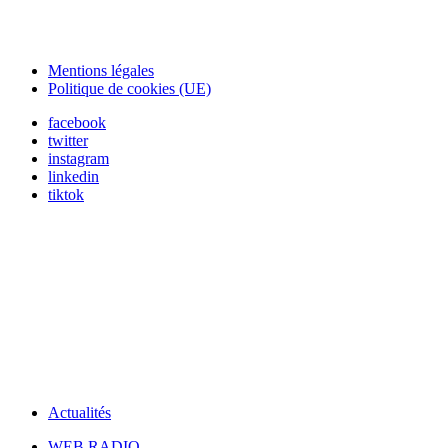
Mentions légales
Politique de cookies (UE)
facebook
twitter
instagram
linkedin
tiktok
Actualités
WEB RADIO