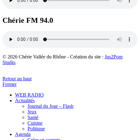
Chérie FM 94.0
© 2026 Chérie Vallée du Rhône - Création du site :
Jus2Pom
Studio
.
Retour au haut
Fermer
WEB RADIO
Actualités
Journal du Jour – Flash
Jeux
Santé
Cuisine
Politique
Agenda
Créer un compte