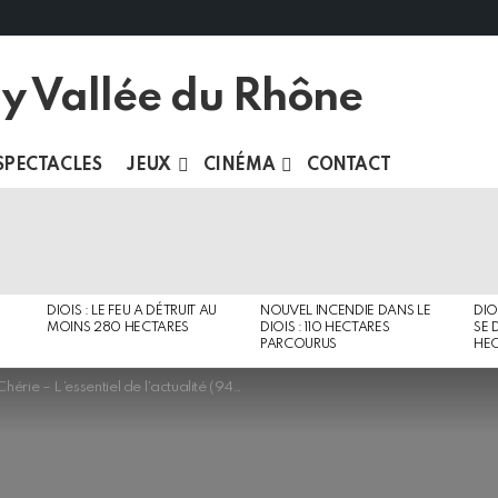
SPECTACLES
JEUX
CINÉMA
CONTACT
DIOIS : LE FEU A DÉTRUIT AU
NOUVEL INCENDIE DANS LE
DIO
MOINS 280 HECTARES
DIOIS : 110 HECTARES
SE 
PARCOURUS
HEC
Chérie – L’essentiel de l’actualité (94.0)