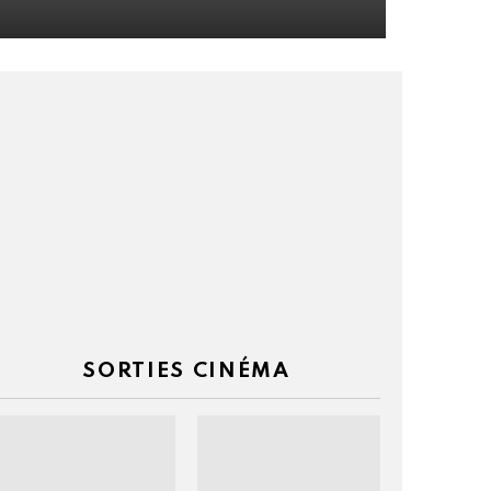
el
é
SORTIES CINÉMA