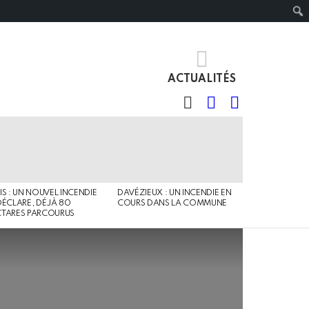
ACTUALITÉS
RECHERCHE
IDENTIFIANT
SWITCH
SKIN
IS : UN NOUVEL INCENDIE
DAVÉZIEUX : UN INCENDIE EN
DÉCLARE, DÉJÀ 80
COURS DANS LA COMMUNE
TARES PARCOURUS