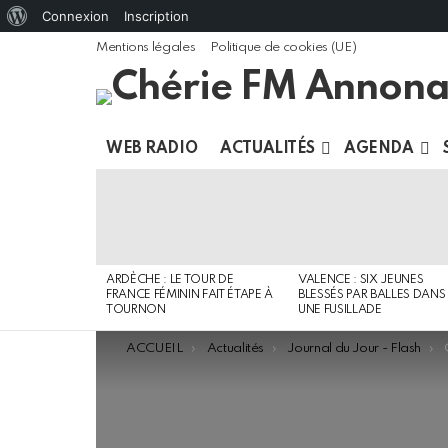
À
Connexion
Inscription
propos
Mentions légales
Politique de cookies (UE)
de
WordPress
WEB RADIO
ACTUALITÉS
AGENDA
DERNIERS
ARTICLES
ARDÈCHE : LE TOUR DE
VALENCE : SIX JEUNES
FRANCE FÉMININ FAIT ÉTAPE À
BLESSÉS PAR BALLES DANS
TOURNON
UNE FUSILLADE
You are here:
ACCUEIL
Actualités
Journal du Jour - Flash