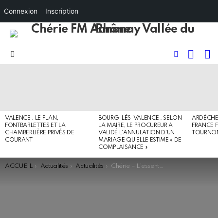
Connexion
Inscription
RECHE
I
FOLLOW
Menu
US
DERNIERS
ARTICLES
VALENCE : LE PLAN,
BOURG-LÈS-VALENCE : SELON
ARDÈCHE 
FONTBARLETTES ET LA
LA MAIRE, LE PROCUREUR A
FRANCE F
CHAMBERLIÈRE PRIVÉS DE
VALIDÉ L’ANNULATION D’UN
TOURNO
COURANT
MARIAGE QU’ELLE ESTIME « DE
COMPLAISANCE »
You are here:
ACCUEIL
Actualités
Actualités
Chérie – L’essentiel de l’actualité (94.0)