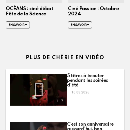
OCÉANS : ciné débat
Ciné Passion : Octobre
Fête de la Science
2024
EN SAVOIR +
EN SAVOIR +
PLUS DE CHÉRIE EN VIDÉO
5 titres à écouter
pendant les soirées
d'été
10.08.2026
1:17
C'est son anniversaire
aujourd'hui, bon