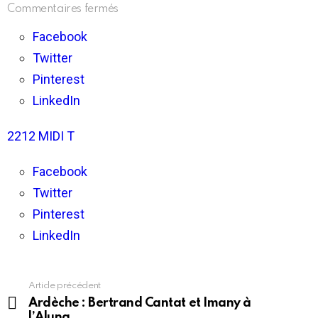
sur
Commentaires fermés
Chérie
–
Facebook
L’essentiel
Twitter
de
l’actualité
Pinterest
(94.0)
LinkedIn
2212 MIDI T
Facebook
Twitter
Pinterest
LinkedIn
Article précédent
En
voir
Ardèche : Bertrand Cantat et Imany à
plus
l’Aluna