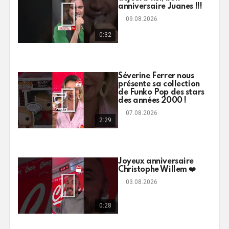
anniversaire Juanes !!!
09.08.2026
0:32
Séverine Ferrer nous
présente sa collection
de Funko Pop des stars
des années 2000 !
07.08.2026
2:29
Joyeux anniversaire
Christophe Willem ❤️
03.08.2026
0:28