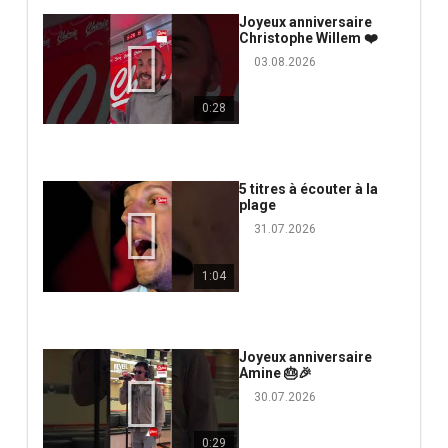
Joyeux anniversaire
Christophe Willem ❤️
03.08.2026
0:28
5 titres à écouter à la
plage
31.07.2026
1:04
Joyeux anniversaire
Amine 🎂🎉
30.07.2026
0:29