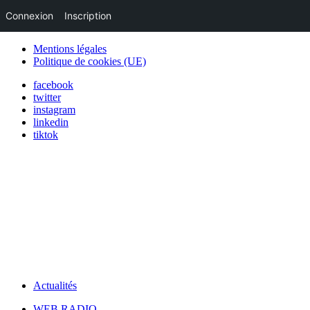
Connexion
Inscription
Mentions légales
Politique de cookies (UE)
facebook
twitter
instagram
linkedin
tiktok
Actualités
WEB RADIO