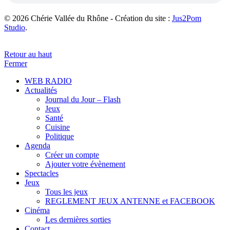
© 2026 Chérie Vallée du Rhône - Création du site :
Jus2Pom
Studio
.
Retour au haut
Fermer
WEB RADIO
Actualités
Journal du Jour – Flash
Jeux
Santé
Cuisine
Politique
Agenda
Créer un compte
Ajouter votre évènement
Spectacles
Jeux
Tous les jeux
REGLEMENT JEUX ANTENNE et FACEBOOK
Cinéma
Les dernières sorties
Contact