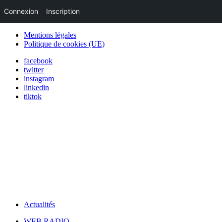
Connexion
Inscription
Mentions légales
Politique de cookies (UE)
facebook
twitter
instagram
linkedin
tiktok
Actualités
WEB RADIO