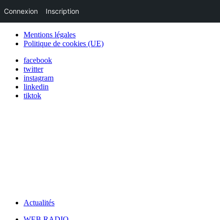
Connexion
Inscription
Mentions légales
Politique de cookies (UE)
facebook
twitter
instagram
linkedin
tiktok
Actualités
WEB RADIO