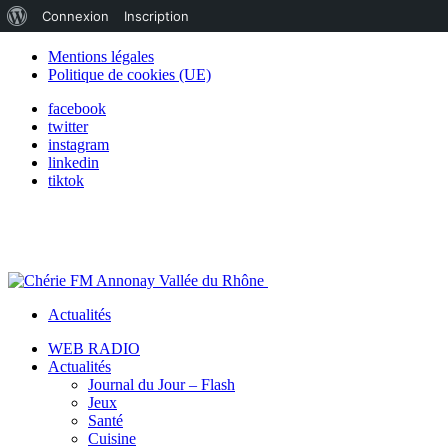
À
Connexion
Inscription
propos
Mentions légales
Politique de cookies (UE)
de
facebook
WordPress
twitter
instagram
linkedin
tiktok
Actualités
WEB RADIO
Actualités
Journal du Jour – Flash
Jeux
Santé
Cuisine