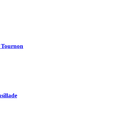
à Tournon
usillade