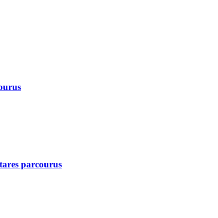
courus
ctares parcourus