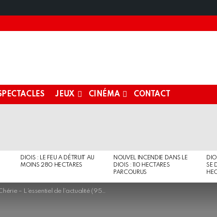
SPECTACLES
JEUX
CINÉMA
CONTACT
DIOIS : LE FEU A DÉTRUIT AU
NOUVEL INCENDIE DANS LE
DIO
MOINS 280 HECTARES
DIOIS : 110 HECTARES
SE 
PARCOURUS
HEC
Chérie – L’essentiel de l’actualité (95.5)