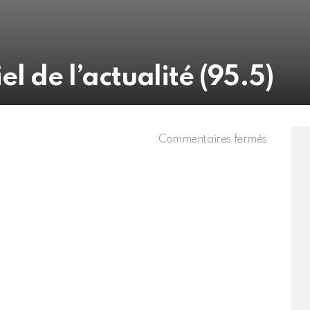
el de l’actualité (95.5)
sur
Commentaires fermés
Chérie
–
L’essenti
de
l’actualit
(95.5)