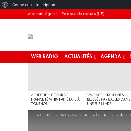
À
Connexion
Inscription
propos
Mentions légales
Politique de cookies (UE)
de
WordPress
WEB RADIO
ACTUALITÉS
AGENDA
DERNIERS
ARTICLES
ARDÈCHE : LE TOUR DE
VALENCE : SIX JEUNES
FRANCE FÉMININ FAIT ÉTAPE À
BLESSÉS PAR BALLES DANS
TOURNON
UNE FUSILLADE
You are here:
ACCUEIL
Actualités
Journal du Jour - Flash