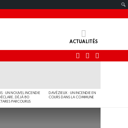
ACTUALITÉS
RECHERCHE
IDENTIFIANT
SWITCH
SKIN
IS : UN NOUVEL INCENDIE
DAVÉZIEUX : UN INCENDIE EN
DÉCLARE, DÉJÀ 80
COURS DANS LA COMMUNE
TARES PARCOURUS