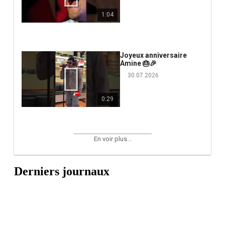
1:04
Joyeux anniversaire
Amine 🎂🎉
30.07.2026
0:29
En voir plus...
Derniers journaux