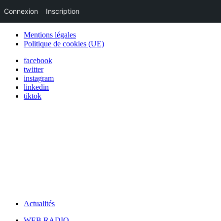
Connexion
Inscription
Mentions légales
Politique de cookies (UE)
facebook
twitter
instagram
linkedin
tiktok
Actualités
WEB RADIO