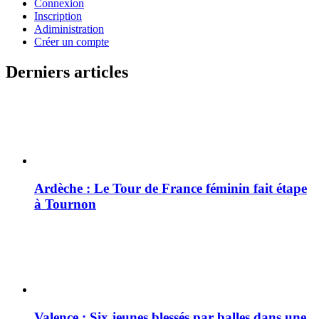
Connexion
Inscription
Adiministration
Créer un compte
Derniers articles
Ardèche : Le Tour de France féminin fait étape
à Tournon
Valence : Six jeunes blessés par balles dans une