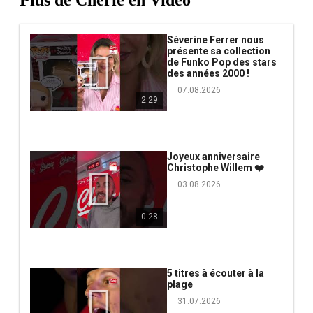
Séverine Ferrer nous
présente sa collection
de Funko Pop des stars
des années 2000 !
07.08.2026
2:29
Joyeux anniversaire
Christophe Willem ❤️
03.08.2026
0:28
5 titres à écouter à la
plage
31.07.2026