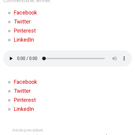
sur
Commentaires fermés
Chérie
–
Facebook
L’essentiel
Twitter
de
l’actualité
Pinterest
(95.5)
LinkedIn
Facebook
Twitter
Pinterest
LinkedIn
Article précédent
En