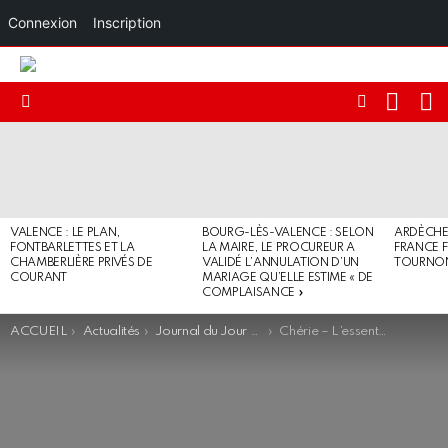
Connexion
Inscription
RECHE
I
FOLLOW
Menu
US
DERNIERS
ARTICLES
VALENCE : LE PLAN,
BOURG-LÈS-VALENCE : SELON
ARDÈCHE 
FONTBARLETTES ET LA
LA MAIRE, LE PROCUREUR A
FRANCE F
CHAMBERLIÈRE PRIVÉS DE
VALIDÉ L’ANNULATION D’UN
TOURNO
COURANT
MARIAGE QU’ELLE ESTIME « DE
COMPLAISANCE »
You are here:
ACCUEIL
Actualités
Journal du Jour - Flash
Chérie – L’essentiel de l’actualité (95.5)