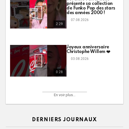
présente sa collection
de Funko Pop des stars
des années 2000 !
07.08.2026
2:29
Joyeux anniversaire
Christophe Willem ❤️
03.08.2026
0:28
En voir plus...
DERNIERS JOURNAUX