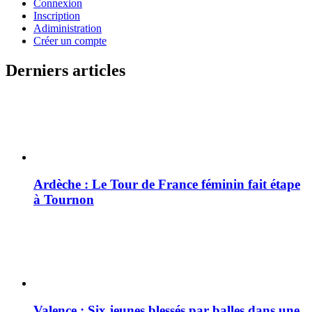
Connexion
Inscription
Adiministration
Créer un compte
Derniers articles
Ardèche : Le Tour de France féminin fait étape
à Tournon
Valence : Six jeunes blessés par balles dans une