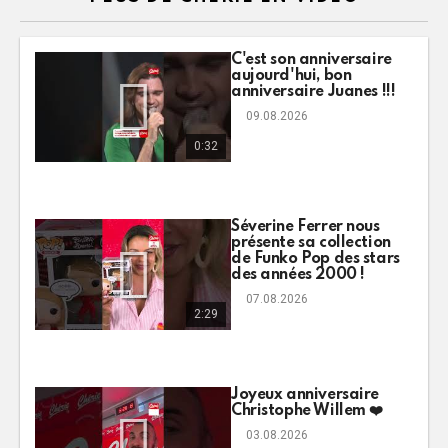
C'est son anniversaire
aujourd'hui, bon
anniversaire Juanes !!!
09.08.2026
0:32
Séverine Ferrer nous
présente sa collection
de Funko Pop des stars
des années 2000 !
07.08.2026
2:29
Joyeux anniversaire
Christophe Willem ❤️
03.08.2026