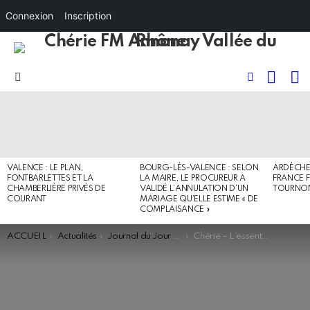
Connexion
Inscription
RECHE
I
FOLLOW
Menu
US
DERNIERS
ARTICLES
VALENCE : LE PLAN,
BOURG-LÈS-VALENCE : SELON
ARDÈCHE 
FONTBARLETTES ET LA
LA MAIRE, LE PROCUREUR A
FRANCE F
CHAMBERLIÈRE PRIVÉS DE
VALIDÉ L’ANNULATION D’UN
TOURNO
COURANT
MARIAGE QU’ELLE ESTIME « DE
COMPLAISANCE »
You are here:
ACCUEIL
Actualités
Journal du Jour - Flash
Chérie – L’essentiel de l’actualité (95.5)