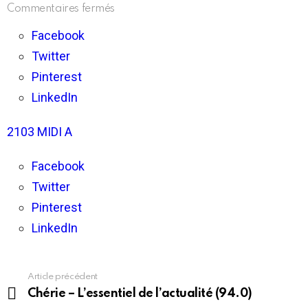
sur
Commentaires fermés
Chérie
–
Facebook
L’essentiel
Twitter
de
l’actualité
Pinterest
(95.5)
LinkedIn
2103 MIDI A
Facebook
Twitter
Pinterest
LinkedIn
Article précédent
En
voir
Chérie – L’essentiel de l’actualité (94.0)
plus