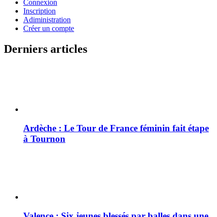
Connexion
Inscription
Adiministration
Créer un compte
Derniers articles
Ardèche : Le Tour de France féminin fait étape
à Tournon
Valence : Six jeunes blessés par balles dans une