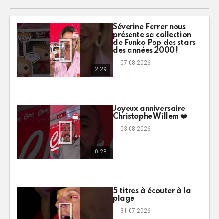
Séverine Ferrer nous
présente sa collection
de Funko Pop des stars
des années 2000 !
07.08.2026
2:29
Joyeux anniversaire
Christophe Willem ❤️
03.08.2026
0:28
5 titres à écouter à la
plage
31.07.2026