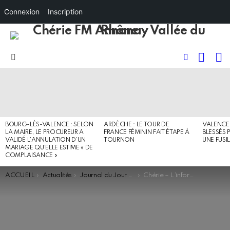
Connexion
Inscription
RECHE
I
FOLLOW
Menu
US
DERNIERS
ARTICLES
BOURG-LÈS-VALENCE : SELON
ARDÈCHE : LE TOUR DE
VALENCE 
LA MAIRE, LE PROCUREUR A
FRANCE FÉMININ FAIT ÉTAPE À
BLESSÉS 
VALIDÉ L’ANNULATION D’UN
TOURNON
UNE FUSI
MARIAGE QU’ELLE ESTIME « DE
COMPLAISANCE »
You are here:
ACCUEIL
Actualités
Journal du Jour - Flash
Chérie – L’information locale