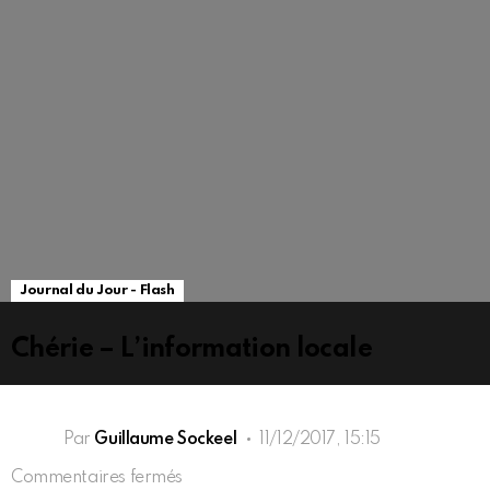
Journal du Jour - Flash
Chérie – L’information locale
Par
Guillaume Sockeel
11/12/2017, 15:15
sur
Commentaires fermés