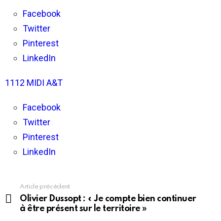
Chérie
–
Facebook
L’information
Twitter
locale
Pinterest
LinkedIn
1112 MIDI A&T
Facebook
Twitter
Pinterest
LinkedIn
Article précédent
En
voir
Olivier Dussopt : « Je compte bien continuer
plus
à être présent sur le territoire »