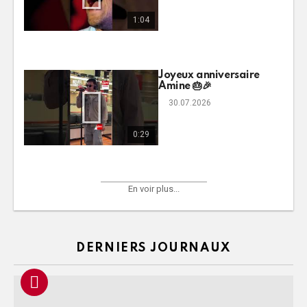
1:04
Joyeux anniversaire
Amine 🎂🎉
30.07.2026
0:29
En voir plus...
DERNIERS JOURNAUX