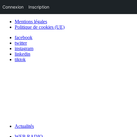
Connexion
Inscription
Mentions légales
Politique de cookies (UE)
facebook
twitter
instagram
linkedin
tiktok
Actualités
WEB RADIO