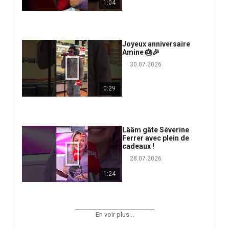
1:04
Joyeux anniversaire
Amine 🎂🎉
30.07.2026
0:29
Lââm gâte Séverine
Ferrer avec plein de
cadeaux !
28.07.2026
1:24
En voir plus...