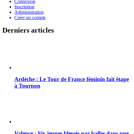
Connexion
Inscription
Adiministration
Créer un compte
Derniers articles
Ardèche : Le Tour de France féminin fait étape
à Tournon
Valence : Six jeunes blessés par balles dans une