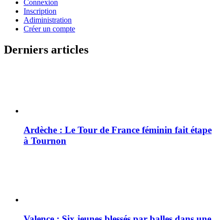
Connexion
Inscription
Adiministration
Créer un compte
Derniers articles
Ardèche : Le Tour de France féminin fait étape
à Tournon
Valence : Six jeunes blessés par balles dans une