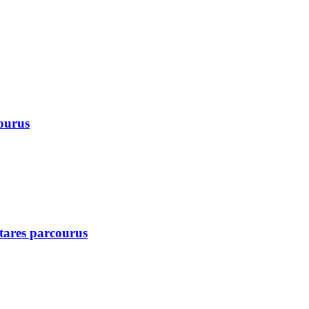
courus
ctares parcourus