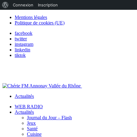
À
Connexion
Inscription
propos
Mentions légales
Politique de cookies (UE)
de
facebook
WordPress
twitter
instagram
linkedin
tiktok
Actualités
WEB RADIO
Actualités
Journal du Jour – Flash
Jeux
Santé
Cuisine