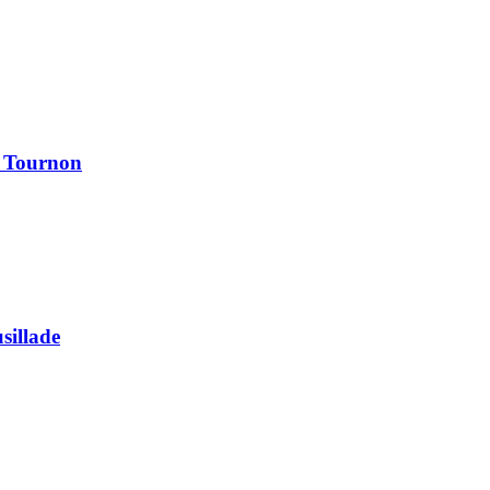
à Tournon
usillade