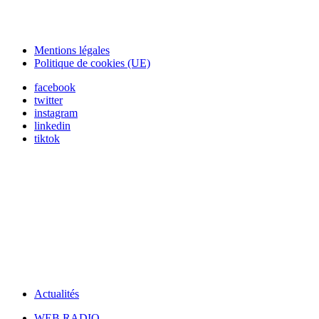
Mentions légales
Politique de cookies (UE)
facebook
twitter
instagram
linkedin
tiktok
Actualités
WEB RADIO