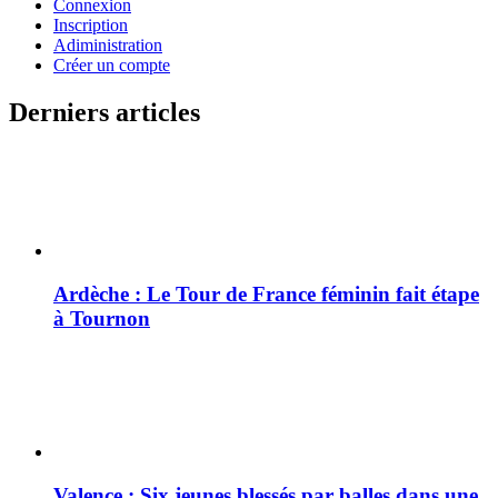
Connexion
Inscription
Adiministration
Créer un compte
Derniers articles
Ardèche : Le Tour de France féminin fait étape
à Tournon
Valence : Six jeunes blessés par balles dans une