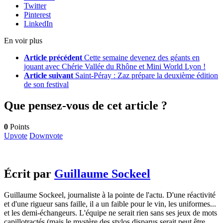
Twitter
Pinterest
LinkedIn
En voir plus
Article précédent
Cette semaine devenez des géants en
jouant avec Chérie Vallée du Rhône et Mini World Lyon !
Article suivant
Saint-Péray : Zaz prépare la deuxième édition
de son festival
Que pensez-vous de cet article ?
0
Points
Upvote
Downvote
Écrit par
Guillaume Sockeel
Guillaume Sockeel, journaliste à la pointe de l'actu. D'une réactivité
et d'une rigueur sans faille, il a un faible pour le vin, les uniformes...
et les demi-échangeurs. L'équipe ne serait rien sans ses jeux de mots
capillotractés (mais le mystère des stylos disparus serait peut être