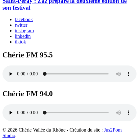
Saint-Péray : Zaz prépare la deuxième édition de
son festival
facebook
twitter
instagram
linkedin
tiktok
Chérie FM 95.5
Chérie FM 94.0
© 2026 Chérie Vallée du Rhône - Création du site :
Jus2Pom
Studio
.