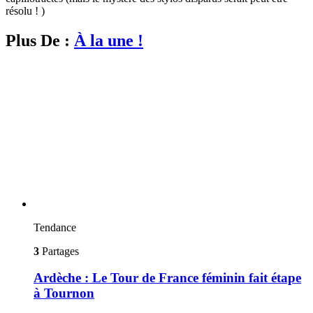
résolu ! )
Plus De :
À la une !
Tendance
3
Partages
Ardèche : Le Tour de France féminin fait étape
à Tournon