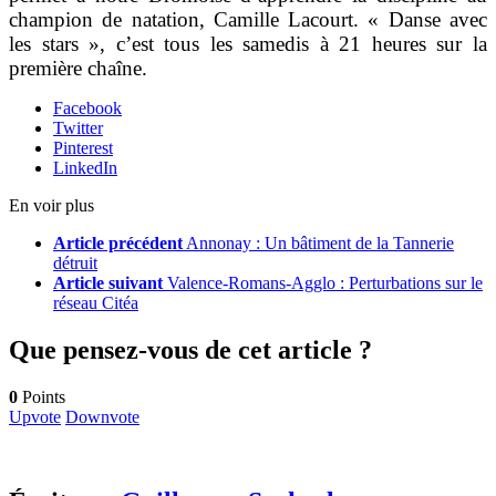
champion de natation, Camille Lacourt. « Danse avec
les stars », c’est tous les samedis à 21 heures sur la
première chaîne.
Facebook
Twitter
Pinterest
LinkedIn
En voir plus
Article précédent
Annonay : Un bâtiment de la Tannerie
détruit
Article suivant
Valence-Romans-Agglo : Perturbations sur le
réseau Citéa
Que pensez-vous de cet article ?
0
Points
Upvote
Downvote