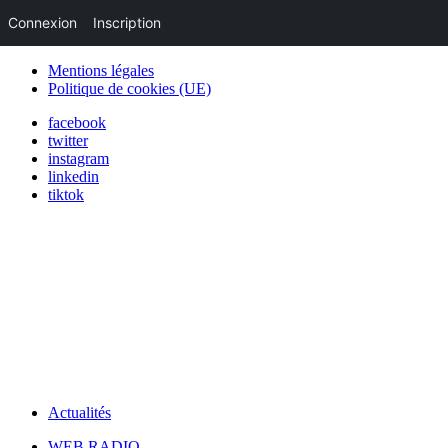
Connexion
Inscription
Mentions légales
Politique de cookies (UE)
facebook
twitter
instagram
linkedin
tiktok
Actualités
WEB RADIO