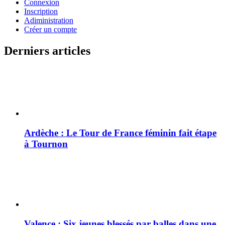
Connexion
Inscription
Adiministration
Créer un compte
Derniers articles
Ardèche : Le Tour de France féminin fait étape
à Tournon
Valence : Six jeunes blessés par balles dans une