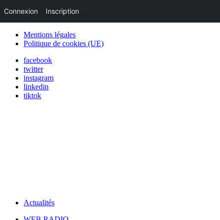
Connexion
Inscription
Mentions légales
Politique de cookies (UE)
facebook
twitter
instagram
linkedin
tiktok
Actualités
WEB RADIO