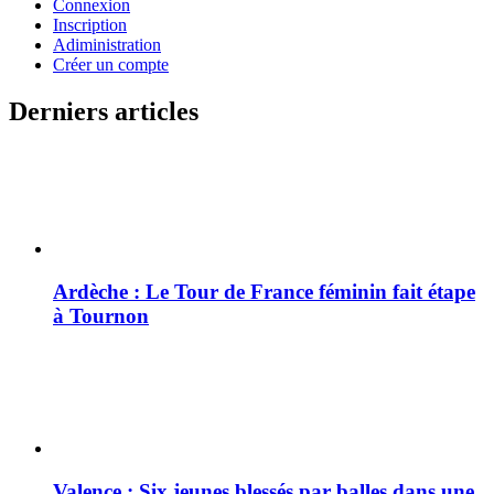
Connexion
Inscription
Adiministration
Créer un compte
Derniers articles
Ardèche : Le Tour de France féminin fait étape
à Tournon
Valence : Six jeunes blessés par balles dans une