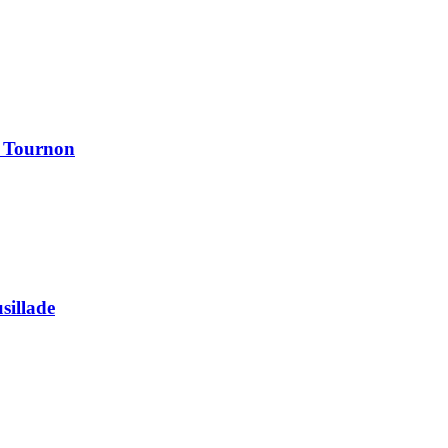
à Tournon
usillade