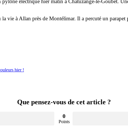
n pylône électrique hier matin à Chatuzange-le-Goubet. Une 
la vie à Allan près de Montélimar. Il a percuté un parapet 
ouleurs hier !
Que pensez-vous de cet article ?
0
Points