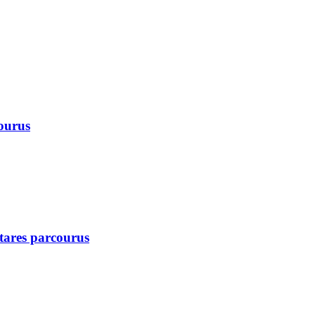
courus
ctares parcourus