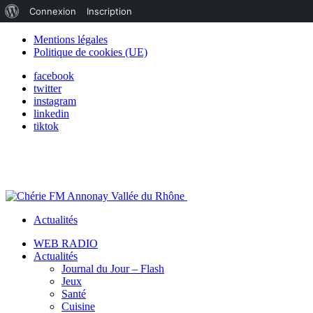
À
Connexion
Inscription
propos
Mentions légales
Politique de cookies (UE)
de
facebook
WordPress
twitter
instagram
linkedin
tiktok
Actualités
WEB RADIO
Actualités
Journal du Jour – Flash
Jeux
Santé
Cuisine