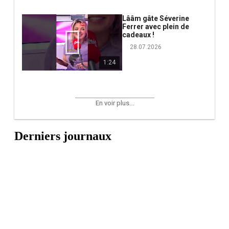
Lââm gâte Séverine
Ferrer avec plein de
cadeaux !
28.07.2026
1:24
En voir plus...
Derniers journaux