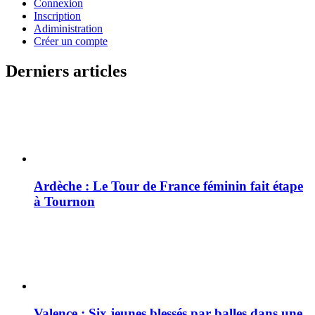
Connexion
Inscription
Adiministration
Créer un compte
Derniers articles
Ardèche : Le Tour de France féminin fait étape
à Tournon
Valence : Six jeunes blessés par balles dans une