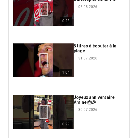
03.08.2026
0:28
5 titres à écouter à la
plage
31.07.2026
1:04
Joyeux anniversaire
Amine 🎂🎉
30.07.2026
0:29