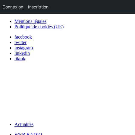
Connexion
Inscription
Mentions légales
Politique de cookies (UE)
facebook
twitter
instagram
linkedin
tiktok
Actualités
WEB RADIO