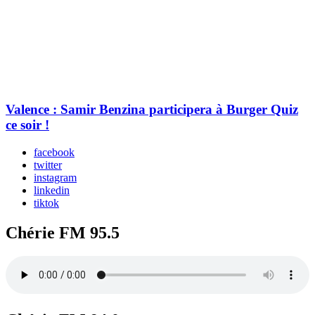
Valence : Samir Benzina participera à Burger Quiz
ce soir !
facebook
twitter
instagram
linkedin
tiktok
Chérie FM 95.5