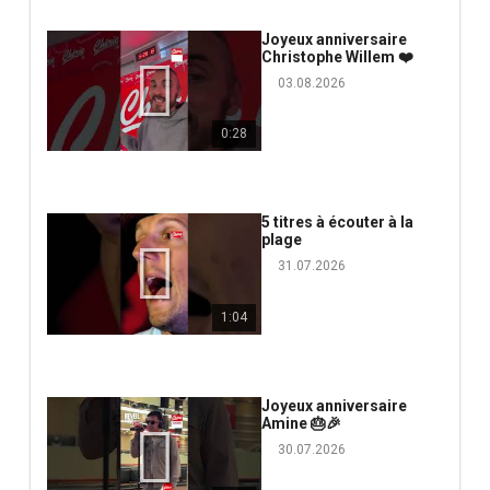
Joyeux anniversaire
Christophe Willem ❤️
03.08.2026
0:28
5 titres à écouter à la
plage
31.07.2026
1:04
Joyeux anniversaire
Amine 🎂🎉
30.07.2026