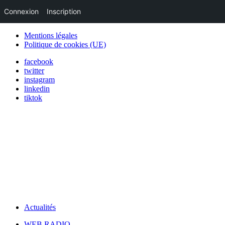
Connexion
Inscription
Mentions légales
Politique de cookies (UE)
facebook
twitter
instagram
linkedin
tiktok
Actualités
WEB RADIO