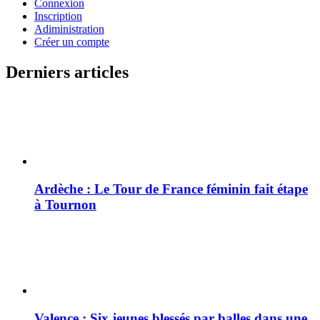
Connexion
Inscription
Adiministration
Créer un compte
Derniers articles
Ardèche : Le Tour de France féminin fait étape
à Tournon
Valence : Six jeunes blessés par balles dans une