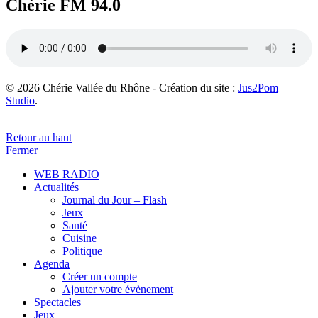
Chérie FM 94.0
© 2026 Chérie Vallée du Rhône - Création du site :
Jus2Pom
Studio
.
Retour au haut
Fermer
WEB RADIO
Actualités
Journal du Jour – Flash
Jeux
Santé
Cuisine
Politique
Agenda
Créer un compte
Ajouter votre évènement
Spectacles
Jeux