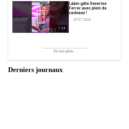
Lââm gâte Séverine
Ferrer avec plein de
cadeaux !
28.07.2026
1:24
En voir plus...
Derniers journaux