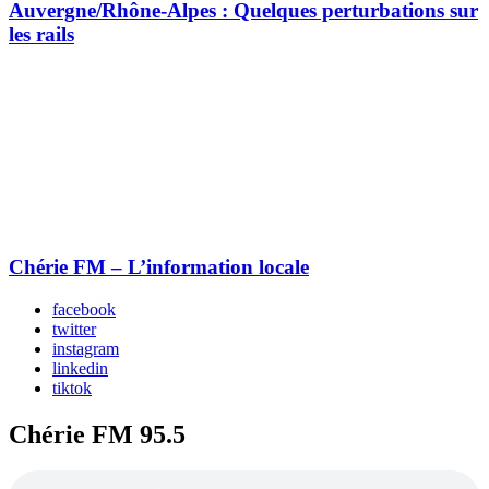
Auvergne/Rhône-Alpes : Quelques perturbations sur
les rails
Chérie FM – L’information locale
facebook
twitter
instagram
linkedin
tiktok
Chérie FM 95.5