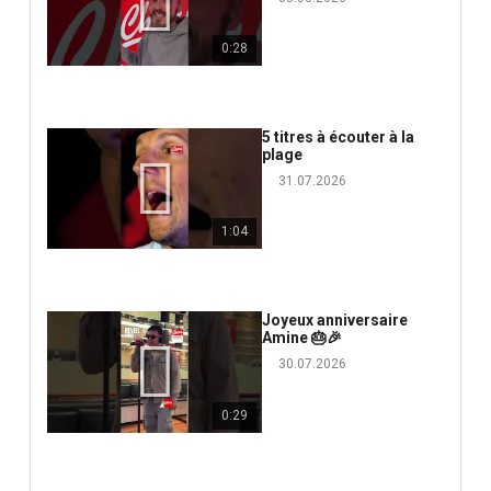
0:28
5 titres à écouter à la
plage
31.07.2026
1:04
Joyeux anniversaire
Amine 🎂🎉
30.07.2026
0:29