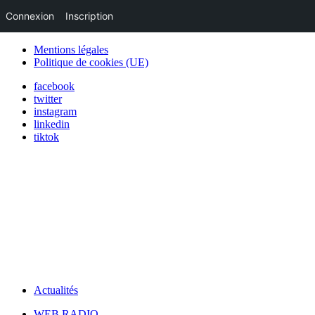
Connexion
Inscription
Mentions légales
Politique de cookies (UE)
facebook
twitter
instagram
linkedin
tiktok
Actualités
WEB RADIO