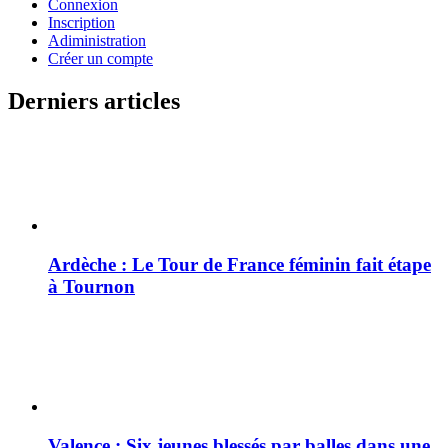
Connexion
Inscription
Adiministration
Créer un compte
Derniers articles
Ardèche : Le Tour de France féminin fait étape
à Tournon
Valence : Six jeunes blessés par balles dans une