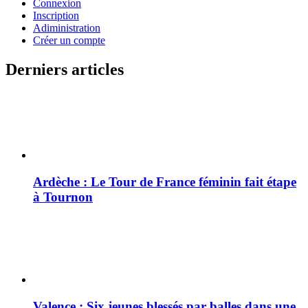
Connexion
Inscription
Adiministration
Créer un compte
Derniers articles
Ardèche : Le Tour de France féminin fait étape
à Tournon
Valence : Six jeunes blessés par balles dans une