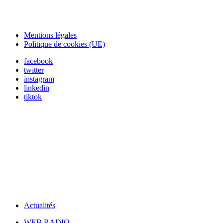
Mentions légales
Politique de cookies (UE)
facebook
twitter
instagram
linkedin
tiktok
Actualités
WEB RADIO