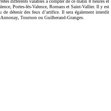
rêtés différents valables à compter de ce matin 8 heures et
e, Portes-lès-Valence, Romans et Saint-Vallier. Il y est
de détenir des feux d’artifice. Il sera également interdit
que à Annonay, Tournon ou Guilherand-Granges.