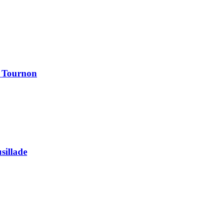
à Tournon
usillade