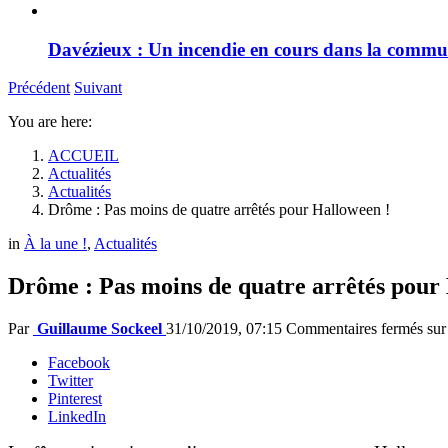
Davézieux : Un incendie en cours dans la comm
Précédent
Suivant
You are here:
ACCUEIL
Actualités
Actualités
Drôme : Pas moins de quatre arrêtés pour Halloween !
in
À la une !
,
Actualités
Drôme : Pas moins de quatre arrêtés pour
Par
Guillaume Sockeel
31/10/2019, 07:15
Commentaires fermés
sur
Facebook
Twitter
Pinterest
LinkedIn