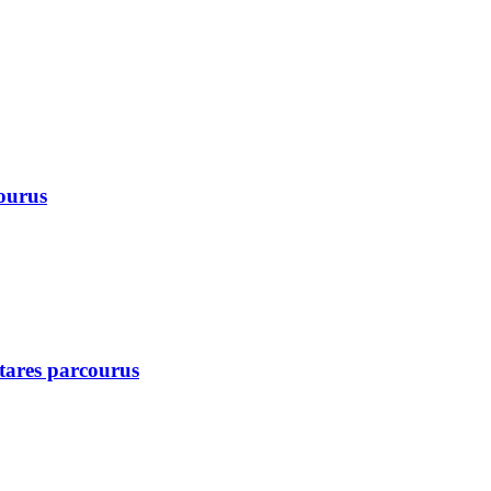
courus
ctares parcourus