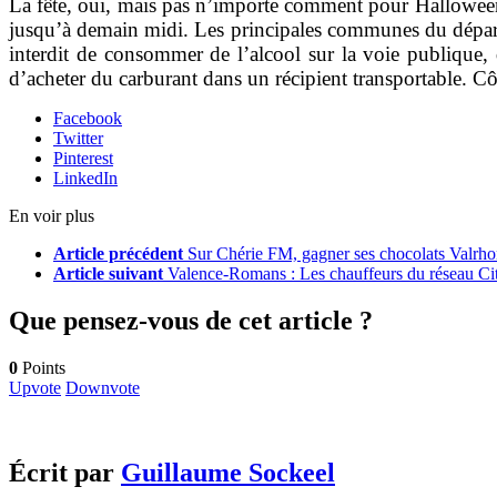
La fête, oui, mais pas n’importe comment pour Halloween. L
jusqu’à demain midi. Les principales communes du départ
interdit de consommer de l’alcool sur la voie publique, d
d’acheter du carburant dans un récipient transportable. C
Facebook
Twitter
Pinterest
LinkedIn
En voir plus
Article précédent
Sur Chérie FM, gagner ses chocolats Valrho
Article suivant
Valence-Romans : Les chauffeurs du réseau Ci
Que pensez-vous de cet article ?
0
Points
Upvote
Downvote
Écrit par
Guillaume Sockeel