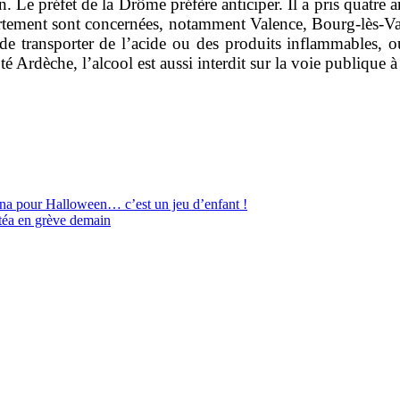
e préfet de la Drôme préfère anticiper. Il a pris quatre ar
ement sont concernées, notamment Valence, Bourg-lès-Valenc
e transporter de l’acide ou des produits inflammables, ou 
ôté Ardèche, l’alcool est aussi interdit sur la voie publi
na pour Halloween… c’est un jeu d’enfant !
téa en grève demain