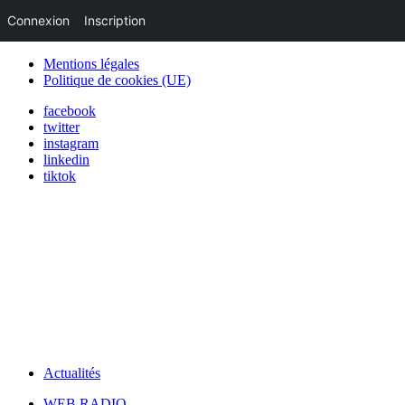
Connexion
Inscription
Mentions légales
Politique de cookies (UE)
facebook
twitter
instagram
linkedin
tiktok
Actualités
WEB RADIO