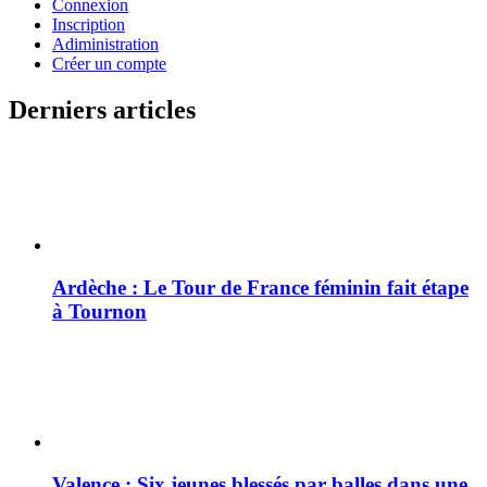
Connexion
Inscription
Adiministration
Créer un compte
Derniers articles
Ardèche : Le Tour de France féminin fait étape
à Tournon
Valence : Six jeunes blessés par balles dans une