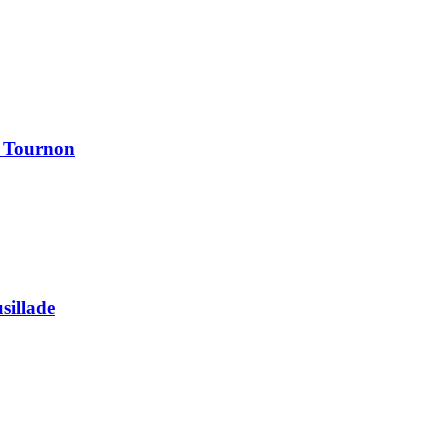
à Tournon
usillade