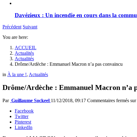
Davézieux : Un incendie en cours dans la comm
Précédent
Suivant
You are here:
ACCUEIL
Actualités
Actualités
Drôme/Ardèche : Emmanuel Macron n’a pas convaincu
in
À la une !
,
Actualités
Drôme/Ardèche : Emmanuel Macron n’a p
Par
Guillaume Sockeel
11/12/2018, 09:17
Commentaires fermés
sur
Facebook
Twitter
Pinterest
LinkedIn