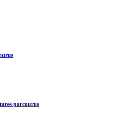
courus
ctares parcourus