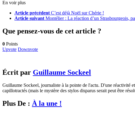
En voir plus
Article précédent
C’est déjà Noël sur Chérie !
Article suivant
Montélier : La réaction d’un Strasbourgeois, pa
Que pensez-vous de cet article ?
0
Points
Upvote
Downvote
Écrit par
Guillaume Sockeel
Guillaume Sockeel, journaliste à la pointe de l'actu. D'une réactivité et
capillotractés (mais le mystère des stylos disparus serait peut être résol
Plus De :
À la une !