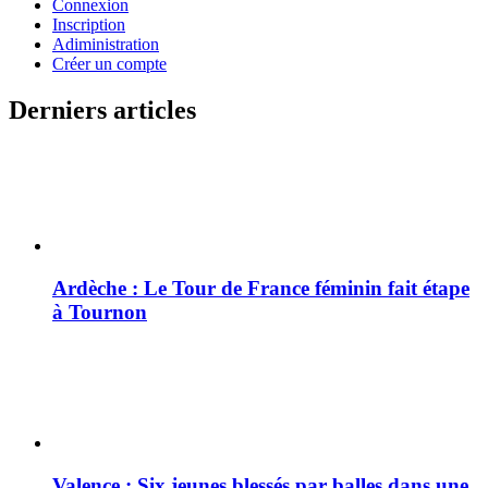
Connexion
Inscription
Adiministration
Créer un compte
Derniers articles
Ardèche : Le Tour de France féminin fait étape
à Tournon
Valence : Six jeunes blessés par balles dans une