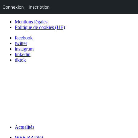
Connexion
Inscription
Mentions légales
Politique de cookies (UE)
facebook
twitter
instagram
linkedin
tiktok
Actualités
WEB RADIO