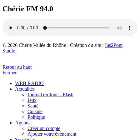
Chérie FM 94.0
© 2026 Chérie Vallée du Rhône - Création du site :
Jus2Pom
Studio
.
Retour au haut
Fermer
WEB RADIO
Actualités
Journal du Jour – Flash
Jeux
Santé
Cuisine
Politique
Agenda
Créer un compte
Ajouter votre évènement
Spectacles