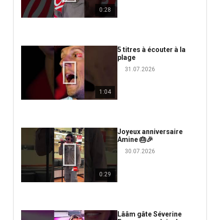
0:28
5 titres à écouter à la
plage
31.07.2026
1:04
Joyeux anniversaire
Amine 🎂🎉
30.07.2026
0:29
Lââm gâte Séverine