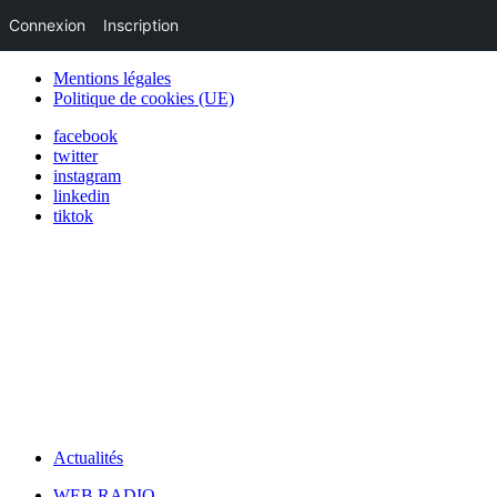
Connexion
Inscription
Mentions légales
Politique de cookies (UE)
facebook
twitter
instagram
linkedin
tiktok
Actualités
WEB RADIO