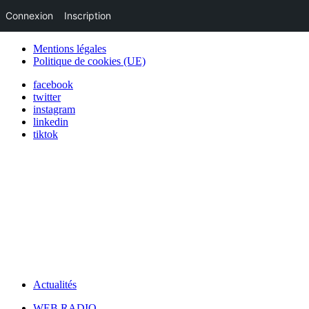
Connexion
Inscription
Mentions légales
Politique de cookies (UE)
facebook
twitter
instagram
linkedin
tiktok
Actualités
WEB RADIO