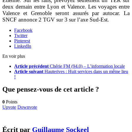
Etienne. Sur les rails, prévoyez seulement un TER sur
deux demain entre Lyon et Valence. Les voyages entre
Valence et Grenoble seront assurés par autocar. La
SNCF annonce 2 TGV sur 3 sur l’axe Sud-Est.
Facebook
Twitter
Pinterest
LinkedIn
En voir plus
Article précédent
Chérie FM (94.0) – L’information locale
Article suivant
Hauterives : Huit services dans un même lieu
!
Que pensez-vous de cet article ?
0
Points
Upvote
Downvote
Écrit par
Guillaume Sockeel