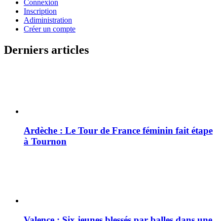
Connexion
Inscription
Adiministration
Créer un compte
Derniers articles
Ardèche : Le Tour de France féminin fait étape
à Tournon
Valence : Six jeunes blessés par balles dans une