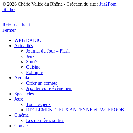
© 2026 Chérie Vallée du Rhône - Création du site :
Jus2Pom
Studio
.
Retour au haut
Fermer
WEB RADIO
Actualités
Journal du Jour – Flash
Jeux
Santé
Cuisine
Politique
Agenda
Créer un compte
Ajouter votre évènement
Spectacles
Jeux
Tous les jeux
REGLEMENT JEUX ANTENNE et FACEBOOK
Cinéma
Les dernières sorties
Contact