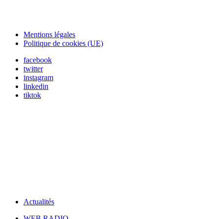
Mentions légales
Politique de cookies (UE)
facebook
twitter
instagram
linkedin
tiktok
Actualités
WEB RADIO