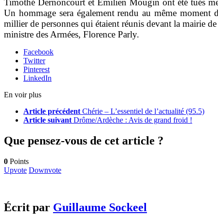
Timothé Dernoncourt et Emilien Mougin ont été tués merc
Un hommage sera également rendu au même moment devant
millier de personnes qui étaient réunis devant la mairie 
ministre des Armées, Florence Parly.
Facebook
Twitter
Pinterest
LinkedIn
En voir plus
Article précédent
Chérie – L’essentiel de l’actualité (95.5)
Article suivant
Drôme/Ardèche : Avis de grand froid !
Que pensez-vous de cet article ?
0
Points
Upvote
Downvote
Écrit par
Guillaume Sockeel