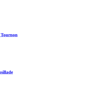
à Tournon
usillade