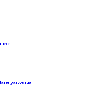
courus
ctares parcourus