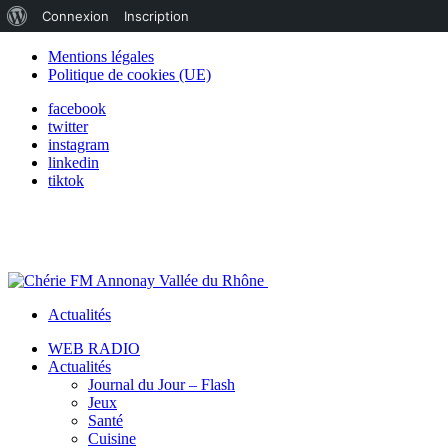
À
Connexion
Inscription
propos
Mentions légales
Politique de cookies (UE)
de
facebook
WordPress
twitter
instagram
linkedin
tiktok
Actualités
WEB RADIO
Actualités
Journal du Jour – Flash
Jeux
Santé
Cuisine