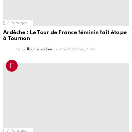
3
Partages
Ardèche : Le Tour de France féminin fait étape
à Tournon
Par
Guillaume Sockeel
05/08/2026, 21:42
7
Partages