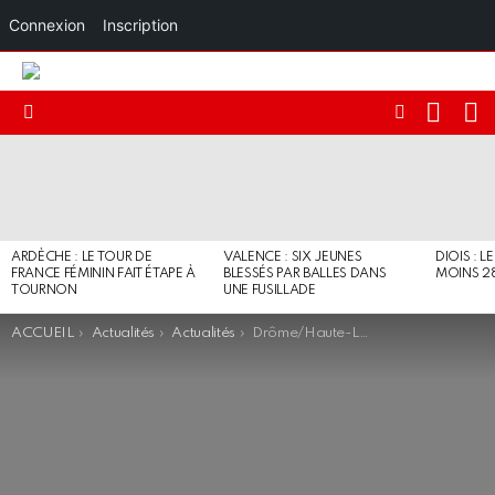
Connexion
Inscription
RECHE
I
FOLLOW
Menu
US
DERNIERS
ARTICLES
ARDÈCHE : LE TOUR DE
VALENCE : SIX JEUNES
DIOIS : L
FRANCE FÉMININ FAIT ÉTAPE À
BLESSÉS PAR BALLES DANS
MOINS 2
TOURNON
UNE FUSILLADE
You are here:
ACCUEIL
Actualités
Actualités
Drôme/Haute-Loire : Pic et Marcon dans le top 100 des meilleurs chefs !