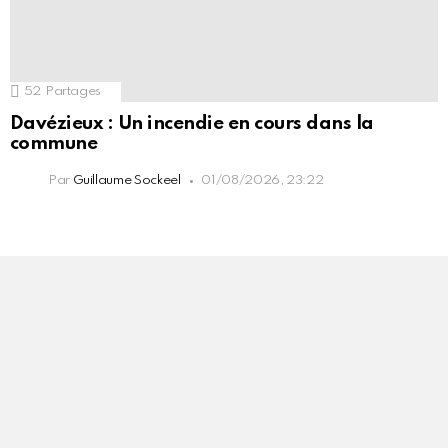
52
Partages
Davézieux : Un incendie en cours dans la
commune
Par
Guillaume Sockeel
01/08/2026, 23:22