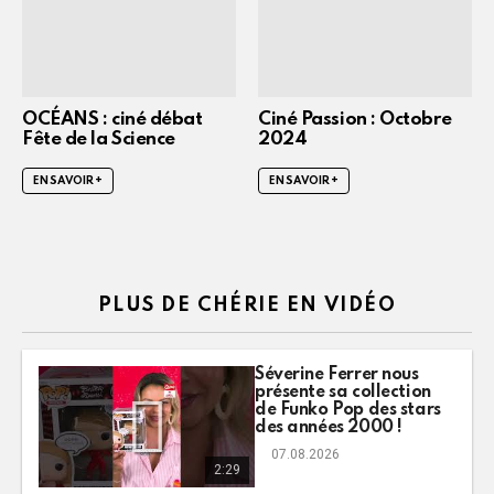
OCÉANS : ciné débat
Ciné Passion : Octobre
Fête de la Science
2024
EN SAVOIR +
EN SAVOIR +
PLUS DE CHÉRIE EN VIDÉO
Séverine Ferrer nous
présente sa collection
de Funko Pop des stars
des années 2000 !
07.08.2026
2:29