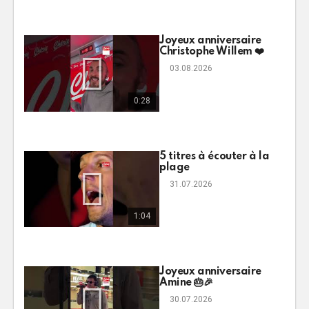
Joyeux anniversaire
Christophe Willem ❤️
03.08.2026
0:28
5 titres à écouter à la
plage
31.07.2026
1:04
Joyeux anniversaire
Amine 🎂🎉
30.07.2026