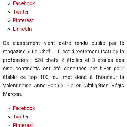
Loire
Facebook
:
Twitter
Pic
et
Pinterest
Marcon
dans
LinkedIn
le
top
Ce classement vient d’être rendu public par le
100
des
magazine « Le Chef ». Il est directement issu de la
meilleurs
chefs
profession : 528 chefs 2 étoiles et 3 étoiles des
!
cinq continents ont été consultés cet hiver pour
établir ce top 100, qui met donc à l’honneur la
Valentinoise Anne-Sophie Pic et l’Altiligérien Régis
Marcon
.
Facebook
Twitter
Pinterest