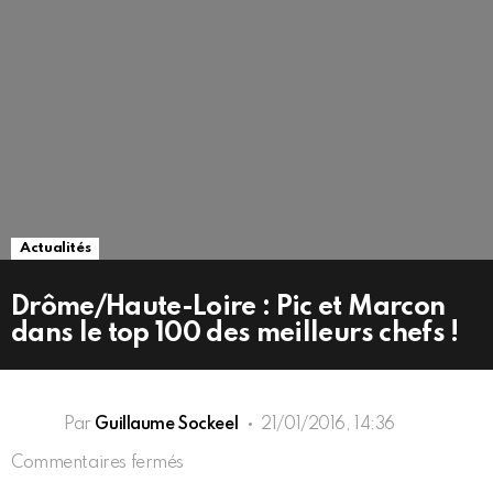
Actualités
Drôme/Haute-Loire : Pic et Marcon
dans le top 100 des meilleurs chefs !
Par
Guillaume Sockeel
21/01/2016, 14:36
sur
Commentaires fermés
Drôme/Haute-