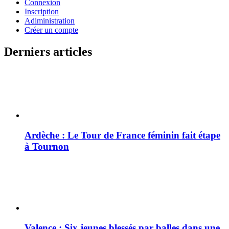
Connexion
Inscription
Adiministration
Créer un compte
Derniers articles
Ardèche : Le Tour de France féminin fait étape
à Tournon
Valence : Six jeunes blessés par balles dans une