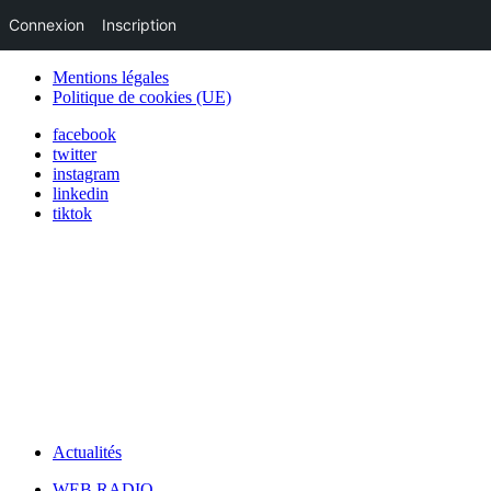
Connexion
Inscription
Mentions légales
Politique de cookies (UE)
facebook
twitter
instagram
linkedin
tiktok
Actualités
WEB RADIO