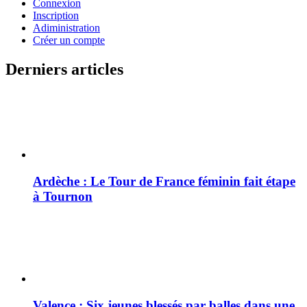
Connexion
Inscription
Adiministration
Créer un compte
Derniers articles
Ardèche : Le Tour de France féminin fait étape
à Tournon
Valence : Six jeunes blessés par balles dans une