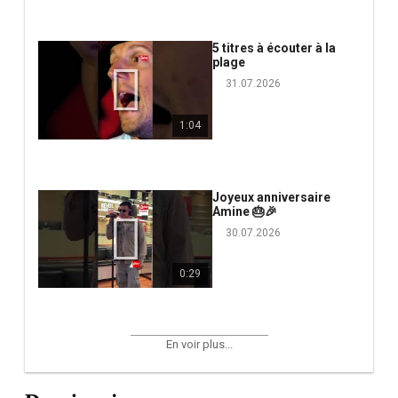
5 titres à écouter à la
plage
31.07.2026
1:04
Joyeux anniversaire
Amine 🎂🎉
30.07.2026
0:29
En voir plus...