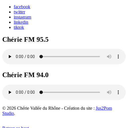
facebook
twitter
instagram
linkedin
tiktok
Chérie FM 95.5
Chérie FM 94.0
© 2026 Chérie Vallée du Rhône - Création du site :
Jus2Pom
Studio
.