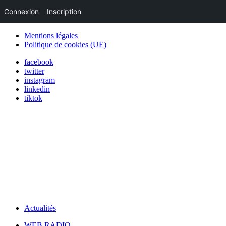
Connexion
Inscription
Mentions légales
Politique de cookies (UE)
facebook
twitter
instagram
linkedin
tiktok
Actualités
WEB RADIO