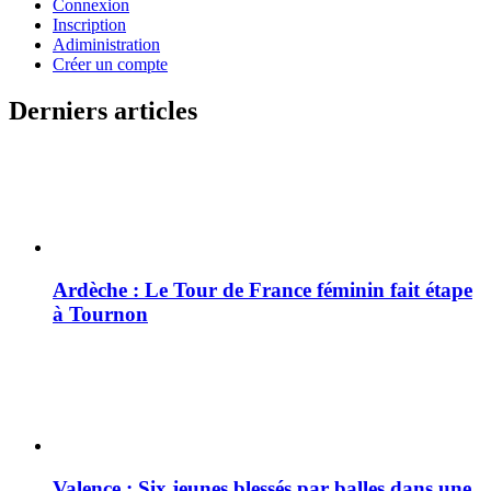
Connexion
Inscription
Adiministration
Créer un compte
Derniers articles
Ardèche : Le Tour de France féminin fait étape
à Tournon
Valence : Six jeunes blessés par balles dans une