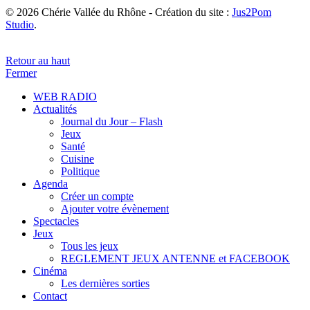
© 2026 Chérie Vallée du Rhône - Création du site :
Jus2Pom
Studio
.
Retour au haut
Fermer
WEB RADIO
Actualités
Journal du Jour – Flash
Jeux
Santé
Cuisine
Politique
Agenda
Créer un compte
Ajouter votre évènement
Spectacles
Jeux
Tous les jeux
REGLEMENT JEUX ANTENNE et FACEBOOK
Cinéma
Les dernières sorties
Contact