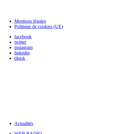
Mentions légales
Politique de cookies (UE)
facebook
twitter
instagram
linkedin
tiktok
Actualités
WEB RADIO