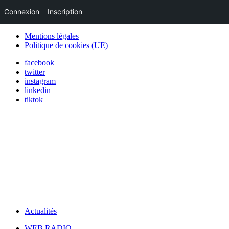
Connexion
Inscription
Mentions légales
Politique de cookies (UE)
facebook
twitter
instagram
linkedin
tiktok
Actualités
WEB RADIO