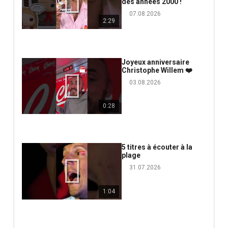
des années 2000 !
07.08.2026
2:29
Joyeux anniversaire
Christophe Willem ❤️
03.08.2026
0:28
5 titres à écouter à la
plage
31.07.2026
1:04