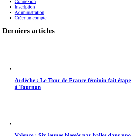
Connexion
Inscription
Adiministration
Créer un compte
Derniers articles
Ardèche : Le Tour de France féminin fait étape
à Tournon
Valence : Six jeunes blessés par balles dans une