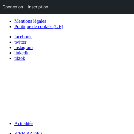
Connexion
Inscription
Mentions légales
Politique de cookies (UE)
facebook
twitter
instagram
linkedin
tiktok
Actualités
WEB RADIO