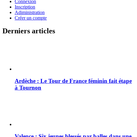
Connexion
Inscription
Adiministration
Créer un compte
Derniers articles
Ardèche : Le Tour de France féminin fait étape
à Tournon
Valence : Six jeunes blessés par balles dans une