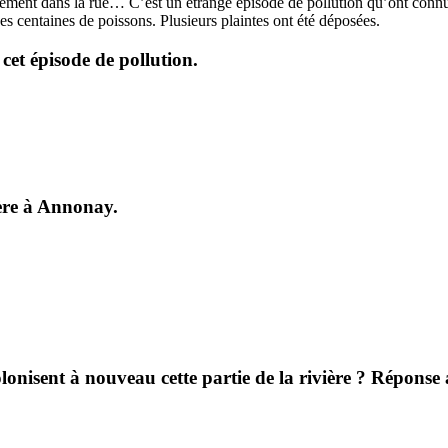
gement dans la rue… C’est un étrange épisode de pollution qu’ont conn
es centaines de poissons. Plusieurs plaintes ont été déposées.
cet épisode de pollution.
ière à Annonay.
lonisent à nouveau cette partie de la rivière ? Réponse