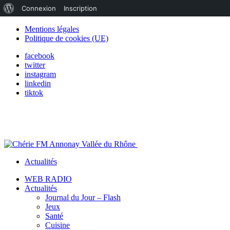
À
Connexion
Inscription
propos
Mentions légales
Politique de cookies (UE)
de
facebook
WordPress
twitter
instagram
linkedin
tiktok
Actualités
WEB RADIO
Actualités
Journal du Jour – Flash
Jeux
Santé
Cuisine