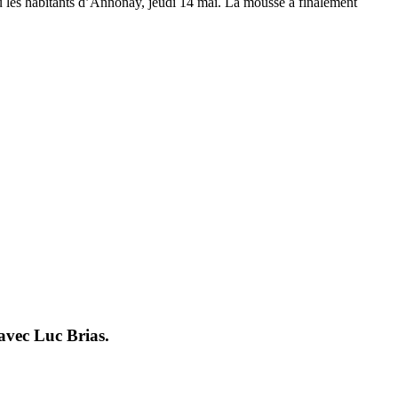
u les habitants d’Annonay, jeudi 14 mai. La mousse a finalement
 avec Luc Brias.