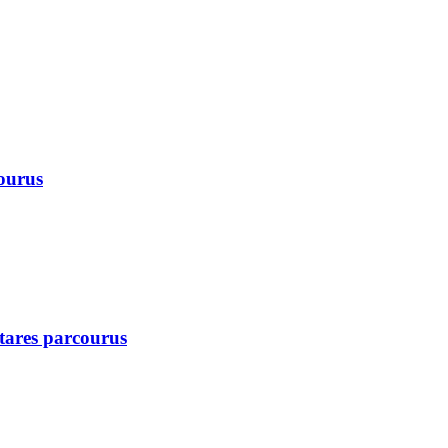
courus
ctares parcourus