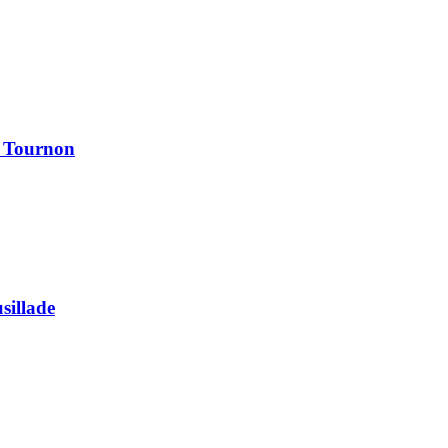
à Tournon
usillade