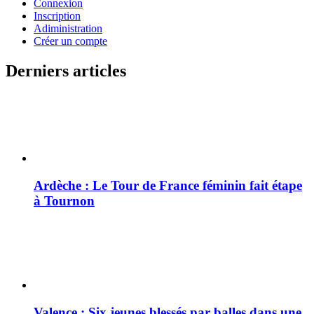
Connexion
Inscription
Adiministration
Créer un compte
Derniers articles
Ardèche : Le Tour de France féminin fait étape
à Tournon
Valence : Six jeunes blessés par balles dans une